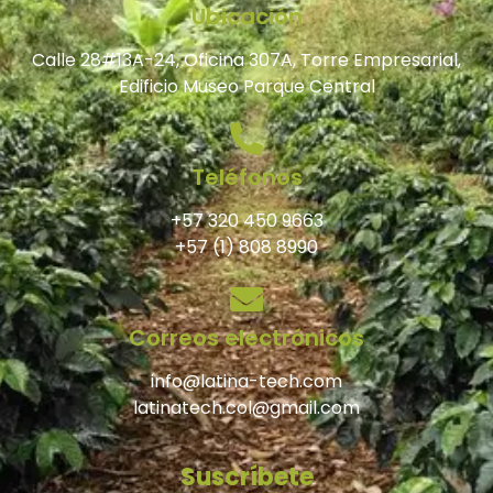
Ubicación
Calle 28#13A-24, Oficina 307A, Torre Empresarial,
Edificio Museo Parque Central
Teléfonos
+57 320 450 9663
+57 (1) 808 8990
Correos electrónicos
info@latina-tech.com
latinatech.col@gmail.com
Suscríbete